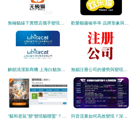
無極貓線下實體店攜手變現貓聯盟 免費加盟、免費開通小程序，開啟引流變現新篇章
歡樂貓藤椒串串 品牌形象與加盟指南
解鎖清潔新商機 上海白貓加盟代理全攻略，渠道共贏的變現之路
無錫注冊公司的優勢與變現貓聯盟的機遇
“貓和老鼠”變“變現貓聯盟”？華納的“毀童年”生意經
抖音流量如何高效變現？深度解析“變現貓聯盟”模式