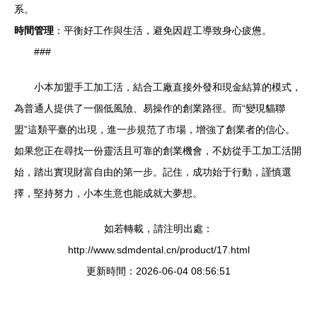
系。
時間管理
：平衡好工作與生活，避免因趕工導致身心疲憊。
###
小本加盟手工加工活，結合工廠直接外發和現金結算的模式，
為普通人提供了一個低風險、易操作的創業路徑。而“變現貓聯
盟”這類平臺的出現，進一步規范了市場，增強了創業者的信心。
如果您正在尋找一份靈活且可靠的創業機會，不妨從手工加工活開
始，踏出實現財富自由的第一步。記住，成功始于行動，謹慎選
擇，堅持努力，小本生意也能成就大夢想。
如若轉載，請注明出處：
http://www.sdmdental.cn/product/17.html
更新時間：2026-06-04 08:56:51