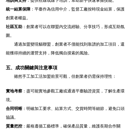
培訓與支持
：提供在線或線下培訓，幫助新手快速掌握技能。
統一結算保障
：平臺作為信用中介，監督工廠按時現金結算，保護
創業者權益。
社區互助
：創業者可以在聯盟內交流經驗、分享技巧，形成互助氛
圍。
通過加盟變現貓聯盟，創業者不僅能找到靠譜的加工項目，還
能獲得持續的運營支持，降低獨自摸索的風險。
五、成功關鍵與注意事項
雖然手工加工活加盟前景可觀，但創業者仍需保持理性：
實地考察
：盡可能實地參觀工廠或通過平臺驗證資質，了解生產環
境。
合同明晰
：明確加工要求、結算方式、交貨時間等細節，避免口頭
協議。
質量把控
：嚴格遵循工藝標準，確保產品質量，維護長期合作關